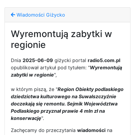
Wiadomości Giżycko
Wyremontują zabytki w
regionie
Dnia
2025-06-09
giżycki portal
radio5.com.pl
opublikował artykuł pod tytułem: "
Wyremontują
zabytki w regionie
",
w którym piszą, że "
Region Obiekty podlaskiego
dziedzictwa kulturowego na Suwalszczyźnie
doczekają się remontu. Sejmik Województwa
Podlaskiego przyznał prawie 4 mln zł na
konserwację
".
Zachęcamy do przeczytania
wiadomości
na