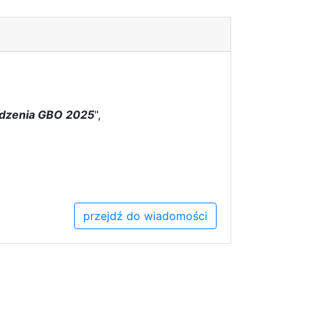
adzenia GBO 2025
",
przejdź do wiadomości