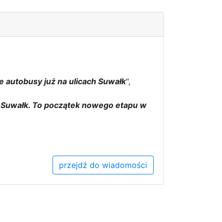
 autobusy już na ulicach Suwałk
",
e Suwałk. To początek nowego etapu w
przejdź do wiadomości