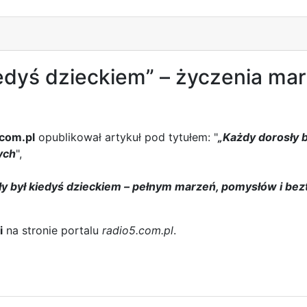
iedyś dzieckiem” – życzenia m
.com.pl
opublikował artykuł pod tytułem: "
„Każdy dorosły b
ych
",
y był kiedyś dzieckiem – pełnym marzeń, pomysłów i bezt
i
na stronie portalu
radio5.com.pl
.