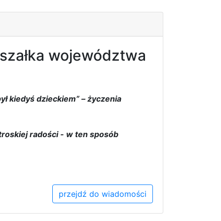
arszałka województwa
ył kiedyś dzieckiem” – życzenia
roskiej radości - w ten sposób
przejdź do wiadomości