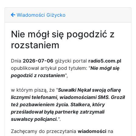
Wiadomości Giżycko
Nie mógł się pogodzić z
rozstaniem
Dnia
2026-07-06
giżycki portal
radio5.com.pl
opublikował artykuł pod tytułem: "
Nie mógł się
pogodzić z rozstaniem
",
w którym piszą, że "
Suwałki Nękał swoją ofiarę
licznymi telefonami, wiadomościami SMS. Groził
też pozbawieniem życia. Stalkera, który
prześladował byłą partnerkę zatrzymali
suwalscy policjanci.
".
Zachęcamy do przeczytania
wiadomości
na