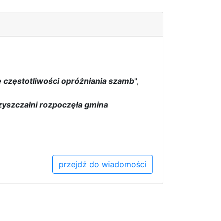
e częstotliwości opróżniania szamb
",
zyszczalni rozpoczęła gmina
przejdź do wiadomości