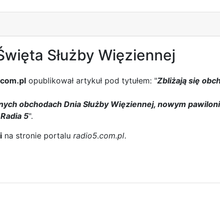
 Święta Służby Więziennej
.com.pl
opublikował artykuł pod tytułem: "
Zbliżają się ob
nych obchodach Dnia Służby Więziennej, nowym pawilonie
 Radia 5
".
i
na stronie portalu
radio5.com.pl
.