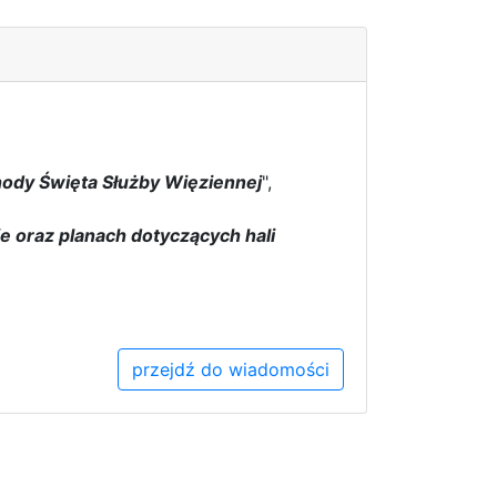
chody Święta Służby Więziennej
",
 oraz planach dotyczących hali
przejdź do wiadomości