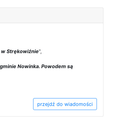
 w Strękowiźnie
",
w gminie Nowinka. Powodem są
przejdź do wiadomości