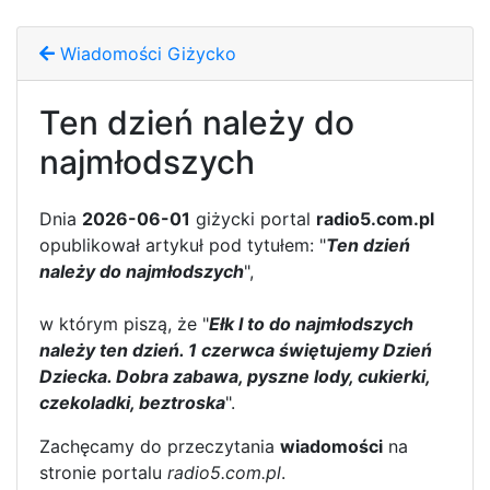
Wiadomości Giżycko
Ten dzień należy do
najmłodszych
Dnia
2026-06-01
giżycki portal
radio5.com.pl
opublikował artykuł pod tytułem: "
Ten dzień
należy do najmłodszych
",
w którym piszą, że "
Ełk I to do najmłodszych
należy ten dzień. 1 czerwca świętujemy Dzień
Dziecka. Dobra zabawa, pyszne lody, cukierki,
czekoladki, beztroska
".
Zachęcamy do przeczytania
wiadomości
na
stronie portalu
radio5.com.pl
.