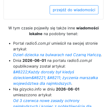
przejdź do wiadomości
W tym czasie pojawiły się także inne
wiadomości
lokalne
na podobny temat:
Portal
radio5.com.pl
umieścił na swojej stronie
artykuł:
Dzień dziecka na bulwarach nad Czarną Hańczą
.
Dnia
2026-06-01
na portalu
radio5.com.pl
opublikowany został artykuł:
&#8222;Każdy dorosły był kiedyś
dzieckiem&#8221; &#8211; życzenia marszałka
województwa dla najmłodszych
.
Na
gizycko.info
w dniu
2026-06-01
umieszczono artykuł:
Od 3 czerwca nowe zasady ochrony
najmłodszych i koniec z pobłażliwością dla