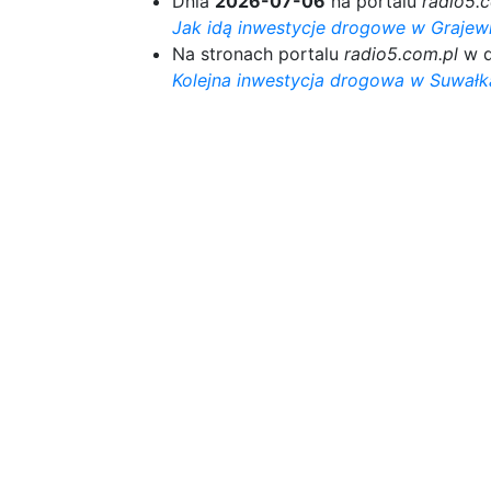
Dnia
2026-07-06
na portalu
radio5.
Jak idą inwestycje drogowe w Grajew
Na stronach portalu
radio5.com.pl
w d
Kolejna inwestycja drogowa w Suwał