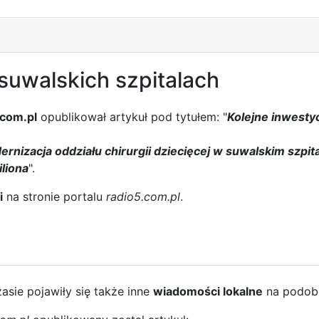
suwalskich szpitalach
.com.pl
opublikował artykuł pod tytułem: "
Kolejne inwesty
rnizacja oddziału chirurgii dziecięcej w suwalskim szpita
liona
".
i
na stronie portalu
radio5.com.pl
.
asie pojawiły się także inne
wiadomości lokalne
na podobn