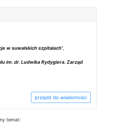
cje w suwalskich szpitalach
",
lu im. dr. Ludwika Rydygiera. Zarząd
przejdź do wiadomości
y temat: