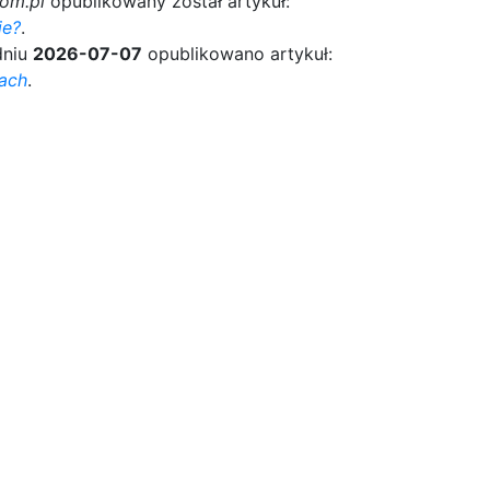
com.pl
opublikowany został artykuł:
ie?
.
niu
2026-07-07
opublikowano artykuł:
kach
.