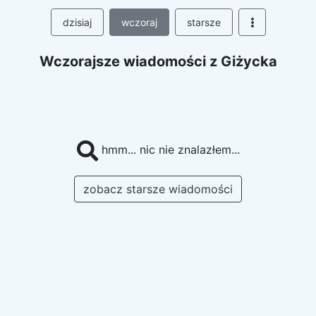
dzisiaj
wczoraj
starsze
Wczorajsze wiadomości z Giżycka
hmm... nic nie znalazłem...
zobacz starsze wiadomości