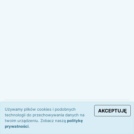
Używamy plików cookies i podobnych
natronie.pl
polityka prywatności
archiwum
kontakt
AKCEPTUJĘ
technologii do przechowywania danych na
twoim urządzeniu. Zobacz naszą
politykę
prywatności
.